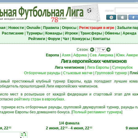
логин
ная
|
Новости
|
Онлайн
|
Правила
|
Опросы
|
Регистрация в игре
|
Забыли па
Расписание
|
Турниры
|
Команды
|
Игроки
|
Трансферы
|
Обмены
|
Аренда
Рейтинги
|
Форум
|
Чат
|
Конкурсы
|
Контакты
Сезон:
Европа
|
Азия
|
Африка
|
Сев. Америка
|
Южн. Амери
Лига европейских чемпионов
Лига чемпионов
|
Лига Европы
|
Суперкубок
Отборочные раунды
|
Стыковые матчи
|
Групповой турнир
|
Пле
амый престижный клубный турнир Европы, куда попадают лучшие кома
обедитель прошлогодней Лиги европейских чемпионов.
исло мест в розыгрыше от каждой федерации и стартовый этап для ка
огласно
рейтингу стран в еврокубках
.
 турнире есть отборочные раунды, групповой двухкруговой турнир, раунды
тадионе Европы без домашнего бонуса. [
Полный регламент турнира
]
1/4 финала
я, 22
2 июня, 22
-
4 июня, 22
9 июня
00
00
00
1
1