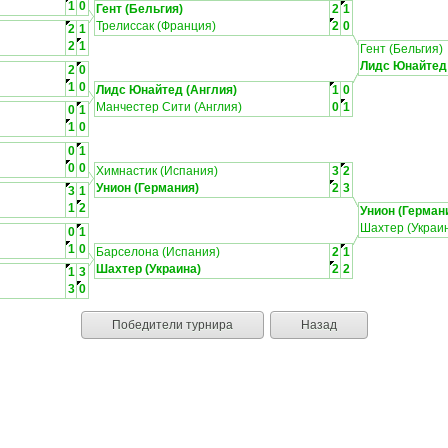
1
0
Гент (Бельгия)
2
1
Трелиссак (Франция)
2
0
2
1
2
1
Гент (Бельгия)
Лидс Юнайтед 
2
0
1
0
Лидс Юнайтед (Англия)
1
0
Манчестер Сити (Англия)
0
1
0
1
1
0
0
1
0
0
Химнастик (Испания)
3
2
Унион (Германия)
2
3
3
1
1
2
Унион (Герман
Шахтер (Украи
0
1
1
0
Барселона (Испания)
2
1
Шахтер (Украина)
2
2
1
3
3
0
Победители турнира
Назад