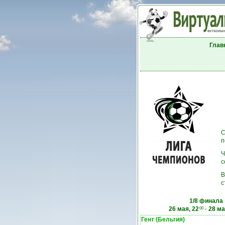
Глав
С
п
Ч
с
В
с
1/8 финала
26 мая, 22
-
28 ма
00
Гент (Бельгия)