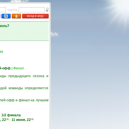
пароль
вход в игру
роль?
ка
й-офф
|
Финал
нды предыдущего сезона и
ждой команды определяется
 плей-офф и финал на лучшем
1/2 финала
, 22
-
11 июня, 22
00
00