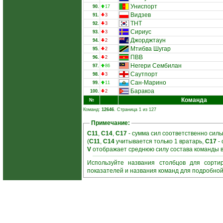
Униспорт
90.
17
Видзев
91.
3
ТНТ
92.
3
Сириус
93.
3
Джорджтаун
94.
2
Мтибва Шугар
95.
2
ПВВ
96.
2
Негери Сембилан
97.
86
Саутпорт
98.
3
Сан-Марино
99.
11
Баракоа
100.
2
Команда
№
Команд:
12646
. Страница 1 из 127
Примечание:
C11
,
C14
,
C17
- сумма сил соответственно силь
(
C11
,
C14
учитывается только 1 вратарь,
C17
- 
V
отображает среднюю силу состава команды 
Используйте названия столбцов для сорти
показателей и названия команд для подробно