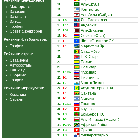
Рейтинги менеджеров:
Аль-Оруба
11.
Мастерство
Рентистас
12.
За сезон
Аль-Ахли (Сайда)
13.
За месяц
Янг Баффалоз
14.
5
За год
Андер-20
15.
17
Трофеи
Аль-Духаиль
16.
39
Совет директоров
Серкль (Флак)
17.
1
Рейтинги футболистов:
Шелл Стингерс СК
18.
1
Трофеи
Марист Файр
19.
1
Стад Мбур
20.
Рейтинги стран:
Ц.Х. Стар
21.
Стадионы
Полис
22.
Автосоставы
Пальмар
23.
Fair Play
Фужинар
24.
1307
Сборные
Пирамидс
25.
1
Трофеи
Монте-Титано
26.
7
Рейтинги мирокубков:
Хоуп Интернешнл
27.
2
Сантана
28.
1
Команды
Максим
29.
1
Страны
Рогашка
30.
1917
Квун Тонг
31.
2
Бомберс НКС
32.
3
Аль-Иттихад (Маскат)
33.
3
Африкан Лайон
34.
2796
Орион
35.
3
Университарио
36.
3