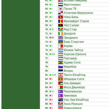
Испано Америка
63.
2
Фритонианс
64.
2
Пусан ТК
65.
2
Атлетико Верагуэнсе
66.
2
Нинь Бинь
67.
2
Франкфурт Серни
68.
2
Абу Салим
69.
2
Ред Стар
70.
36
Дандолк
71.
2
Эредиано
72.
68
Баку Спортинг
73.
1
Корми
74.
1
Юнион Тайтус
75.
1
Хорезм (Ургенч)
76.
284
Пахтакор
77.
Адама Сити
78.
Марибор
79.
Флора
80.
Таити Юнайтед
81.
1268
Мбарара Сити
82.
1
Аль-Шаваре
83.
8
Фоса Джуниорс
84.
2
Рионгмансан
85.
14
Амноккан
86.
3
Уан Лав Юнайтед
87.
3
Ансе Реуньон
88.
2
Алахуэленсе
89.
2