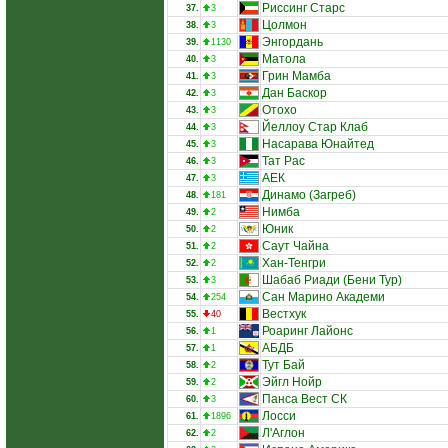
Риссинг Старс
37.
3
Цолмон
38.
3
Энгордань
39.
1130
Матола
40.
3
Грин Мамба
41.
3
Дан Баскор
42.
3
Отохо
43.
3
Йеллоу Стар Клаб
44.
3
Насарава Юнайтед
45.
3
Тат Рас
46.
3
АЕК
47.
3
Динамо (Загреб)
48.
181
Нимба
49.
2
Юник
50.
2
Саут Чайна
51.
2
Хан-Тенгри
52.
2
Шабаб Риади (Бени Тур)
53.
3
Сан Марино Академи
54.
254
Вестхук
55.
40
Роаринг Лайонс
56.
1
АБДБ
57.
1
Тут Бай
58.
2
Эйгл Нойр
59.
2
Панса Вест СК
60.
3
Лосси
61.
1896
Л'Аглон
62.
2