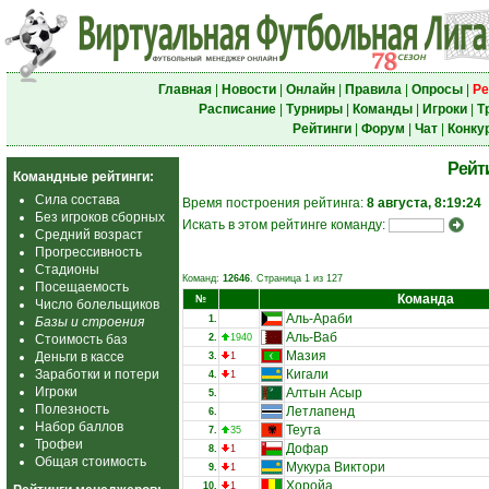
Главная
|
Новости
|
Онлайн
|
Правила
|
Опросы
|
Ре
Расписание
|
Турниры
|
Команды
|
Игроки
|
Т
Рейтинги
|
Форум
|
Чат
|
Конку
Рейт
Командные рейтинги:
Сила состава
Время построения рейтинга:
8 августа, 8:19:24
Без игроков сборных
Искать в этом рейтинге команду:
Средний возраст
Прогрессивность
Стадионы
Команд:
12646
. Страница 1 из 127
Посещаемость
Команда
№
Число болельщиков
Аль-Араби
1.
Базы и строения
Аль-Ваб
Стоимость баз
2.
1940
Мазия
Деньги в кассе
3.
1
Заработки и потери
Кигали
4.
1
Игроки
Алтын Асыр
5.
Полезность
Летлапенд
6.
Набор баллов
Теута
7.
35
Трофеи
Дофар
8.
1
Общая стоимость
Мукура Виктори
9.
1
Хоройа
10.
1