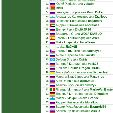
Юрий Рыбаков aka
vokabir
62.
Ridik
63.
Геннадий Егоров aka
Raul_Duke
64.
Александр Коломыцев aka
Zzzlllooo
65.
Вячеслав Богачев aka
bogachev
66.
Андрей Шмаков aka
andreioae
67.
Дмитрий aka
ZholikJR16
68.
Владимир С. aka
WOLF DIABLO
69.
Евгений Гоцманофф aka
Axel
70.
Maks Anapa aka
JuiceTeam
71.
.... aka
JIuJIyШ
72.
Евгений Шишкин aka
paulnoyes
73.
Антон Перерва aka
Lawski
74.
Defqon One aka
Osiris
75.
Валерий Карелин aka
valik25
76.
Kirill aka
Double Dragon DD-88
77.
Тоша Доброславский aka
Babarobot
78.
Максим Балобанов aka
Максутов
79.
Alex Dolphin aka
Дельфин
80.
Алексей Рубцов aka
Swin'yk
81.
Лиандр Миланский aka
MarkoVanBaste
82.
Дмитрий Митрофанов aka
Dimatism
83.
Матвей Моуриньо aka
Grande
84.
Андрей Казаков aka
Murzikov
85.
Вадим Михайлович aka
ВадимМ89
86.
Александр Деменёв aka
AlexD
87.