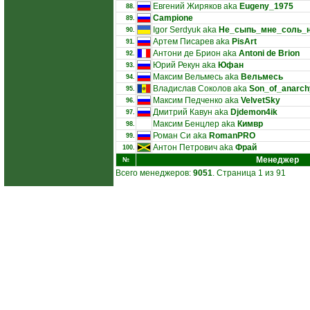
Евгений Жиряков aka
Eugeny_1975
88.
Campione
89.
Igor Serdyuk aka
Не_сыпь_мне_соль_
90.
Артем Писарев aka
PisArt
91.
Антони де Брион aka
Antoni de Brion
92.
Юрий Рекун aka
Юфан
93.
Максим Вельмесь aka
Вельмесь
94.
Владислав Соколов aka
Son_of_anarch
95.
Максим Педченко aka
VelvetSky
96.
Дмитрий Кавун aka
Djdemon4ik
97.
Максим Бенцлер aka
Кимвр
98.
Роман Си aka
RomanPRO
99.
Антон Петрович aka
Фрай
100.
Менеджер
№
Всего менеджеров:
9051
. Страница 1 из 91