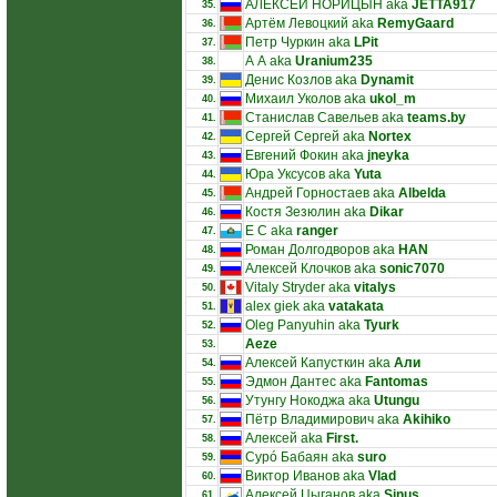
АЛЕКСЕЙ НОРИЦЫН aka
JETTA917
35.
Артём Левоцкий aka
RemyGaard
36.
Петр Чуркин aka
LPit
37.
А А aka
Uranium235
38.
Денис Козлов aka
Dynamit
39.
Михаил Уколов aka
ukol_m
40.
Станислав Савельев aka
teams.by
41.
Сергей Сергей aka
Nortex
42.
Евгений Фокин aka
jneyka
43.
Юра Уксусов aka
Yuta
44.
Андрей Горностаев aka
Albelda
45.
Костя Зезюлин aka
Dikar
46.
E C aka
ranger
47.
Роман Долгодворов aka
HAN
48.
Алексей Клочков aka
sonic7070
49.
Vitaly Stryder aka
vitalys
50.
alex giek aka
vatakata
51.
Oleg Panyuhin aka
Tyurk
52.
Aeze
53.
Алексей Капусткин aka
Али
54.
Эдмон Дантес aka
Fantomas
55.
Утунгу Нокоджа aka
Utungu
56.
Пётр Владимирович aka
Akihiko
57.
Алексей aka
First.
58.
Сурó Бабаян aka
suro
59.
Виктор Иванов aka
Vlad
60.
Алексей Цыганов aka
Sinus
61.