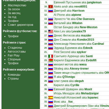
Рейтинги менеджеров:
Евгений Пустынник aka
jungleman
9.
Мастерство
Aleks andr aka
revolt001
10.
За сезон
Дмитрий aka
Harrison
11.
За месяц
Al Pione aka
alpione
12.
За год
Эрнесто Че aka
Che Guevara
13.
Трофеи
Виталий aka
Witalon
14.
Совет директоров
Остап Бендер aka
New-Weston
15.
Рейтинги футболистов:
Alex Lev aka
Levalex79
16.
Денис Фетисов aka
mazder
17.
Трофеи
Ден Сомали aka
Kondor2015
18.
Рейтинги стран:
Александр Николаевич aka
Cardinal
19.
Стадионы
Эдуард Буримов aka
Edosik
20.
Автосоставы
First Second aka
spyker
21.
Fair Play
Сантьяго Ауренцо aka
Santi
22.
Сборные
Кирилл Евдокимов aka
Evdofifi
23.
Трофеи
михаил мотов aka
миха
24.
Strateg aka
Alexey-trener
25.
Рейтинги мирокубков:
Такие вещи стыдно спрашивать aka
Off
26.
Команды
Я aka
QTAmigo
27.
Страны
олег гужев aka
oleguh
28.
Кирилл aka
Cyrille
29.
Евгений Шуварин aka
Moxit
30.
Игорь Мехадзе aka
Mehadzeigor
31.
Николай Испанский aka
Ispanec
32.
Фокс aka
_fox_
33.
Дмитрий Владимирович Stav aka
Vinsin
34.