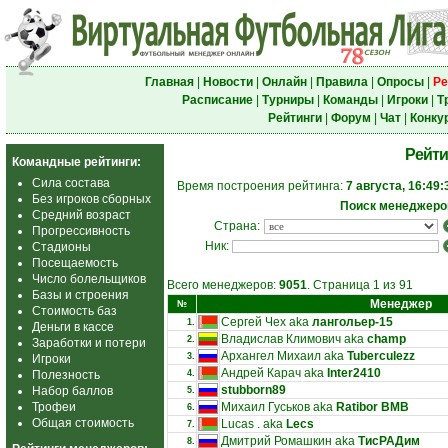
Главная
|
Новости
|
Онлайн
|
Правила
|
Опросы
|
Ре
Расписание
|
Турниры
|
Команды
|
Игроки
|
Т
Рейтинги
|
Форум
|
Чат
|
Конку
Рейти
Командные рейтинги:
Сила состава
Время построения рейтинга:
7 августа, 16:49:
Без игроков сборных
Поиск менеджеро
Средний возраст
Страна:
Прогрессивность
Ник:
Стадионы
Посещаемость
Число болельщиков
Всего менеджеров:
9051
. Страница 1 из 91
Базы и строения
Менеджер
№
Стоимость баз
Сергей Чех aka
лангольер-15
1.
Деньги в кассе
Владислав Климович aka
champ
2.
Заработки и потери
Архангел Михаил aka
Tuberculezz
3.
Игроки
Андрей Карач aka
Inter2410
Полезность
4.
stubborn89
Набор баллов
5.
Трофеи
Михаил Гуськов aka
Ratibor BMB
6.
Общая стоимость
Lucas . aka
Lecs
7.
Дмитрий Ромашкин aka
ТисРАДим
8.