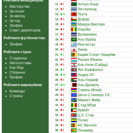
Рейтинги менеджеров:
Алтын Асыр
11.
2
Мастерство
Летлапенд
12.
2
За сезон
Теута
13.
41
За месяц
Дофар
14.
3
За год
Мукура Виктори
15.
3
Трофеи
Хоройа
16.
3
Совет директоров
Вулканикос
17.
2
Рейтинги футболистов:
Аль-Оруба
18.
2
Трофеи
Рентистас
19.
2
Линкс
20.
2
Рейтинги стран:
Каджи Спорт Академи
21.
1
Стадионы
Расинг Юнион
22.
3
Автосоставы
Аль-Ахли (Сайда)
23.
3
Fair Play
Янг Баффалоз
24.
4
Сборные
Андер-20
25.
18
Трофеи
Аль-Гераиф
26.
3
Рейтинги мирокубков:
Аль-Духаиль
27.
41
Серкль (Флак)
28.
3
Команды
Шелл Стингерс СК
29.
3
Страны
Марист Файр
30.
3
Стад Мбур
31.
2
Кувейт
32.
2
Ц.Х. Стар
33.
2
Полис
34.
2
АС Матело
35.
2
Пальмар
36.
2