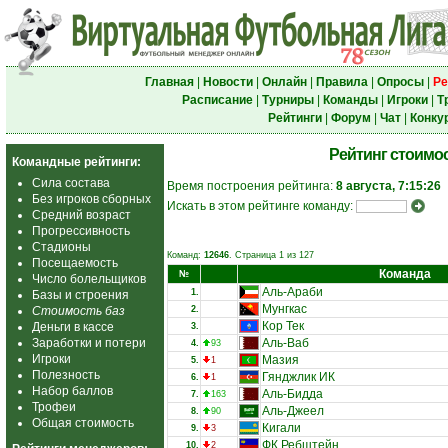
Главная
|
Новости
|
Онлайн
|
Правила
|
Опросы
|
Ре
Расписание
|
Турниры
|
Команды
|
Игроки
|
Т
Рейтинги
|
Форум
|
Чат
|
Конку
Рейтинг стоимо
Командные рейтинги:
Сила состава
Время построения рейтинга:
8 августа, 7:15:26
Без игроков сборных
Искать в этом рейтинге команду:
Средний возраст
Прогрессивность
Стадионы
Команд:
12646
. Страница 1 из 127
Посещаемость
Команда
№
Число болельщиков
Аль-Араби
1.
Базы и строения
Мунгкас
Стоимость баз
2.
Кор Тек
Деньги в кассе
3.
Заработки и потери
Аль-Ваб
4.
93
Игроки
Мазия
5.
1
Полезность
Гянджлик ИК
6.
1
Набор баллов
Аль-Бидда
7.
163
Трофеи
Аль-Джеел
8.
90
Общая стоимость
Кигали
9.
3
ФК Ребштейн
10.
2