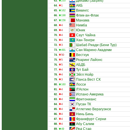
Динамо (Загреб)
63.
255
АКБ
64.
1
Викингс
65.
162
Флик-ан-Флак
66.
198
Манама
67.
156
Нимба
68.
4
Юник
69.
4
Саут Чайна
70.
4
Хан-Тенгри
71.
4
Шабаб Риади (Бени Тур)
72.
3
Сан Марино Академи
73.
491
Вестхук
74.
50
Роаринг Лайонс
75.
5
АБДБ
76.
5
Тут Бай
77.
4
Эйгл Нойр
78.
4
Панса Вест СК
79.
3
Лосси
80.
160
Л'Аглон
81.
4
Испано Америка
82.
4
Фритонианс
83.
4
Пусан ТК
84.
4
Атлетико Верагуэнсе
85.
4
Нинь Бинь
86.
4
Франкфурт Серни
87.
4
Абу Салим
88.
4
Ред Стар
89.
49