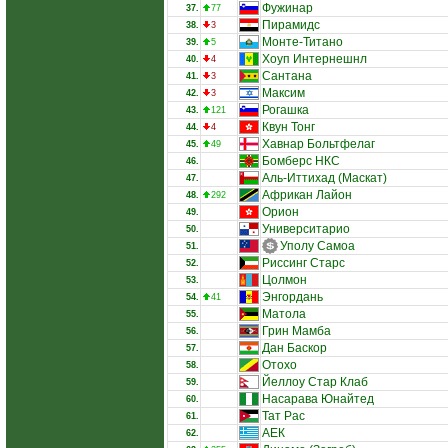
Фужинар
37.
77
Пирамидс
38.
3
Монте-Титано
39.
5
Хоуп Интернешнл
40.
4
Сантана
41.
3
Максим
42.
3
Рогашка
43.
121
Квун Тонг
44.
4
Хавнар Больтфелаг
45.
49
Бомберс НКС
46.
Аль-Иттихад (Маскат)
47.
Африкан Лайон
48.
292
Орион
49.
Университарио
50.
Уполу Самоа
51.
Риссинг Старс
52.
Цолмон
53.
Энгордань
54.
41
Матола
55.
Грин Мамба
56.
Дан Баскор
57.
Отохо
58.
Йеллоу Стар Клаб
59.
Насарава Юнайтед
60.
Тат Рас
61.
АЕК
62.