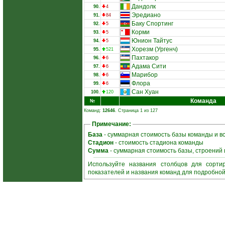
Дандолк
90.
4
Эредиано
91.
84
Баку Спортинг
92.
5
Корми
93.
5
Юнион Тайтус
94.
5
Хорезм (Ургенч)
95.
521
Пахтакор
96.
6
Адама Сити
97.
6
Марибор
98.
6
Флора
99.
6
Сан Хуан
100.
120
Команда
№
Команд:
12646
. Страница 1 из 127
Примечание:
База
- суммарная стоимость базы команды и в
Стадион
- стоимость стадиона команды
Сумма
- суммарная стоимость базы, строений
Используйте названия столбцов для сорти
показателей и названия команд для подробно