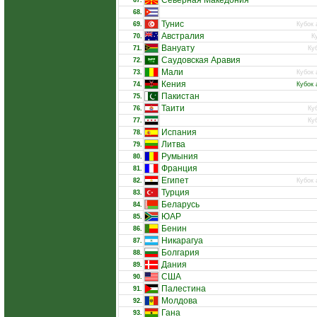
Северная Македония
67.
68.
Тунис
69.
Кубок 
Австралия
70.
К
Вануату
71.
Ку
Саудовская Аравия
72.
Мали
73.
Кубок 
Кения
74.
Кубок 
Пакистан
75.
Таити
76.
Ку
77.
Ку
Испания
78.
Литва
79.
Румыния
80.
Франция
81.
Египет
82.
Кубок 
Турция
83.
Беларусь
84.
ЮАР
85.
Бенин
86.
Никарагуа
87.
Болгария
88.
Дания
89.
США
90.
Палестина
91.
Молдова
92.
Гана
93.