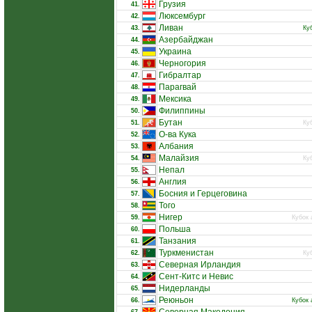
Грузия
41.
Люксембург
42.
Ливан
43.
Ку
Азербайджан
44.
Украина
45.
Черногория
46.
Гибралтар
47.
Парагвай
48.
Мексика
49.
Филиппины
50.
Бутан
51.
Ку
О-ва Кука
52.
Албания
53.
Малайзия
54.
Ку
Непал
55.
Англия
56.
Босния и Герцеговина
57.
Того
58.
Нигер
59.
Кубок 
Польша
60.
Танзания
61.
Туркменистан
62.
Ку
Северная Ирландия
63.
Сент-Китс и Невис
64.
Нидерланды
65.
Реюньон
66.
Кубок 