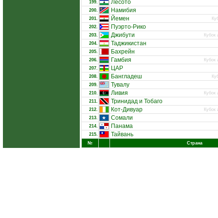
Лесото
199.
Намибия
200.
Йемен
201.
Ку
Пуэрто-Рико
202.
Джибути
203.
Кубок 
Таджикистан
204.
Бахрейн
205.
Гамбия
206.
Кубок 
ЦАР
207.
Бангладеш
208.
Ку
Тувалу
209.
Ливия
210.
Кубок 
Тринидад и Тобаго
211.
Кот-Дивуар
212.
Кубок 
Сомали
213.
Панама
214.
Тайвань
215.
№
Страна