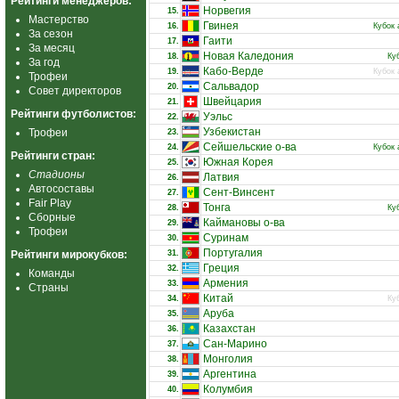
Рейтинги менеджеров:
Норвегия
15.
Мастерство
Гвинея
16.
Кубок 
За сезон
Гаити
17.
За месяц
Новая Каледония
18.
Ку
За год
Кабо-Верде
19.
Кубок 
Трофеи
Сальвадор
20.
Совет директоров
Швейцария
21.
Рейтинги футболистов:
Уэльс
22.
Узбекистан
Трофеи
23.
Сейшельские о-ва
24.
Кубок 
Рейтинги стран:
Южная Корея
25.
Стадионы
Латвия
26.
Автосоставы
Сент-Винсент
27.
Fair Play
Тонга
28.
Ку
Сборные
Каймановы о-ва
29.
Трофеи
Суринам
30.
Португалия
Рейтинги мирокубков:
31.
Греция
32.
Команды
Армения
33.
Страны
Китай
34.
Ку
Аруба
35.
Казахстан
36.
Сан-Марино
37.
Монголия
38.
Аргентина
39.
Колумбия
40.