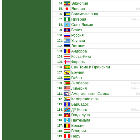
Эфиопия
94.
Япония
95.
Ку
Багамские о-ва
96.
Нигерия
97.
Кубок 
Сент-Люсия
98.
Белиз
99.
Россия
100.
Уругвай
101.
Эстония
102.
Андорра
103.
Коста-Рика
104.
Фареры
105.
Сан Томе и Принсипи
106.
Бруней
107.
Габон
108.
Зимбабве
109.
Кубок 
Либерия
110.
Кубок 
Американское Самоа
111.
Ку
Коморские о-ва
112.
Барбадос
113.
ДР Конго
114.
Кубок 
Гваделупа
115.
Гватемала
116.
Бельгия
117.
Венгрия
118.
Перу
119.