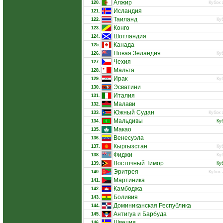
Алжир
120.
Кубок 
Исландия
121.
Таиланд
122.
Ку
Конго
123.
Шотландия
124.
Канада
125.
Новая Зеландия
126.
Ку
Чехия
127.
Мальта
128.
Ирак
129.
Ку
Эсватини
130.
Италия
131.
Малави
132.
Южный Судан
133.
Кубок 
Мальдивы
134.
Ку
Макао
135.
Венесуэла
136.
Кыргызстан
137.
Ку
Фиджи
138.
Ку
Восточный Тимор
139.
Ку
Эритрея
140.
Кубок 
Мартиника
141.
Камбоджа
142.
Боливия
143.
Доминиканская Республика
144.
Антигуа и Барбуда
145.
Швеция
146.