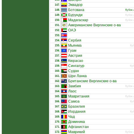
Эквадор
147.
Ботсвана
148.
Кубок 
Бурунди
149.
Кубок 
Мадагаскар
150.
Кубок 
Американские Виргинские о-ва
151.
ОАЭ
152.
153.
Сербия
154.
Мьянма
155.
Ку
Гуам
156.
Австрия
157.
Кюрасао
158.
Сингапур
159.
Ку
Судан
160.
Шри Ланка
161.
Британские Виргинские о-ва
162.
Замбия
163.
Кубок 
Лаос
164.
Мавритания
165.
Кубок 
Самоа
166.
Ку
Бразилия
167.
Иордания
168.
Ку
Чад
169.
Доминика
170.
Афганистан
171.
Маврикий
172.
Кубок 