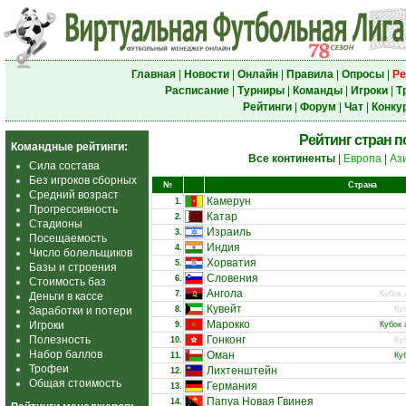
Главная
|
Новости
|
Онлайн
|
Правила
|
Опросы
|
Ре
Расписание
|
Турниры
|
Команды
|
Игроки
|
Т
Рейтинги
|
Форум
|
Чат
|
Конку
Рейтинг стран 
Командные рейтинги:
Все континенты
|
Европа
|
Аз
Сила состава
Без игроков сборных
№
Страна
Средний возраст
Камерун
1.
Прогрессивность
Катар
2.
Стадионы
Израиль
3.
Посещаемость
Индия
4.
Число болельщиков
Хорватия
5.
Базы и строения
Словения
6.
Стоимость баз
Ангола
7.
Кубок 
Деньги в кассе
Кувейт
Заработки и потери
8.
Ку
Марокко
Игроки
9.
Кубок 
Полезность
Гонконг
10.
Ку
Набор баллов
Оман
11.
Ку
Трофеи
Лихтенштейн
12.
Общая стоимость
Германия
13.
Папуа Новая Гвинея
14.