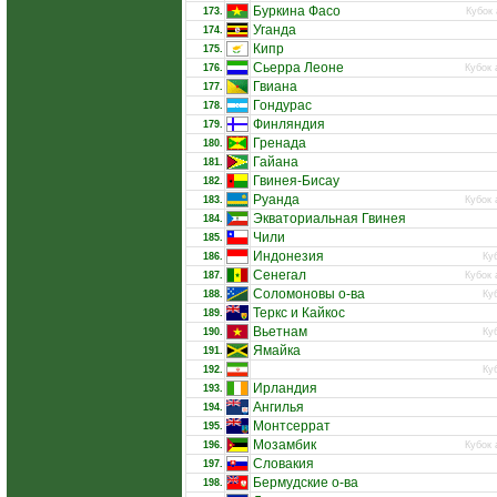
Буркина Фасо
173.
Кубок 
Уганда
174.
Кипр
175.
Сьерра Леоне
176.
Кубок 
Гвиана
177.
Гондурас
178.
Финляндия
179.
Гренада
180.
Гайана
181.
Гвинея-Бисау
182.
Руанда
183.
Кубок 
Экваториальная Гвинея
184.
Чили
185.
Индонезия
186.
Ку
Сенегал
187.
Кубок 
Соломоновы о-ва
188.
Ку
Теркс и Кайкос
189.
Вьетнам
190.
Ку
Ямайка
191.
192.
Ку
Ирландия
193.
Ангилья
194.
Монтсеррат
195.
Мозамбик
196.
Кубок 
Словакия
197.
Бермудские о-ва
198.