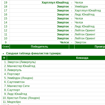
-
19
Хартлпул Юнайтед
Челси
-
18
Эвертон
Уимблдон
-
17
Эвертон
Хартлпул Юнайтед
-
16
Эвертон
Лидс Юнайтед
-
15
Эвертон
Челси
-
14
Эвертон
Челси
-
13
Эвертон
Лидс Юнайтед
-
12
Эвертон
Лейтон Ориент
-
11
Эвертон
Лейтон Ориент
-
10
Эвертон
Лейтон Ориент
-
9
Челси
Эвертон
Победитель
Проигр
Сезон
Сводная таблица финалистов турнира:
Команда
М
1.
Эвертон (Ливерпуль)
2.
Манчестер Юнайтед
3.
Ливерпуль
4.
Портсмут
5.
Уимблдон (Лондон)
6.
Саутгемптон
7.
Манчестер Сити
8.
Саутпорт
9.
Лидс Юнайтед
10.
Кристал Пэлас (Лондон)
11.
Мидлсбро