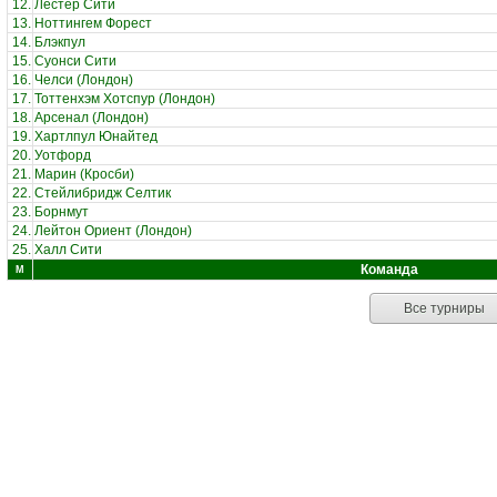
12.
Лестер Сити
13.
Ноттингем Форест
14.
Блэкпул
15.
Суонси Сити
16.
Челси (Лондон)
17.
Тоттенхэм Хотспур (Лондон)
18.
Арсенал (Лондон)
19.
Хартлпул Юнайтед
20.
Уотфорд
21.
Марин (Кросби)
22.
Стейлибридж Селтик
23.
Борнмут
24.
Лейтон Ориент (Лондон)
25.
Халл Сити
Команда
М
Все турниры