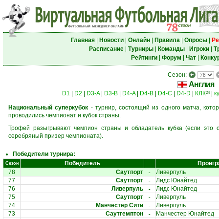
Главная
|
Новости
|
Онлайн
|
Правила
|
Опросы
|
Ре
Расписание
|
Турниры
|
Команды
|
Игроки
|
Т
Рейтинги
|
Форум
|
Чат
|
Конку
Сезон:
Англия
D1
|
D2
|
D3-A
|
D3-B
|
D4-A
|
D4-B
|
D4-C
|
D4-D
|
КЛК
|
к
24
Национальный суперкубок
- турнир, состоящий из одного матча, кото
проводились чемпионат и кубок страны.
Трофей разыгрывают чемпион страны и обладатель кубка (если это о
серебряный призер чемпионата).
Победители турнира:
Победитель
Проигр
Сезон
-
78
Саутпорт
Ливерпуль
-
77
Саутпорт
Лидс Юнайтед
-
76
Ливерпуль
Лидс Юнайтед
-
75
Саутпорт
Ливерпуль
-
74
Манчестер Сити
Ливерпуль
-
73
Саутгемптон
Манчестер Юнайтед