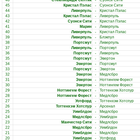
-
46
Стейлибридж Селтик
Суонси Сити
-
45
Кристал Пэлас
Суонси Сити
-
44
Ливерпуль
Кристал Пэлас
-
43
Кристал Пэлас
Ливерпуль
-
42
Суонси Сити
Кристал Пэлас
-
41
Марин
Ливерпуль
-
40
Ливерпуль
Кристал Пэлас
-
39
Ливерпуль
Блэкпул
-
38
Портсмут
Ливерпуль
-
37
Ливерпуль
Портсмут
-
36
Портсмут
Ливерпуль
-
35
Портсмут
Эвертон
-
34
Эвертон
Портсмут
-
33
Портсмут
Эвертон
-
32
Эвертон
Мидлсбро
-
31
Эвертон
Ноттингем Форест
-
30
Эвертон
Ноттингем Форест
-
29
Ноттингем Форест
Тоттенхэм Хотспур
-
28
Ноттингем Форест
Мидлсбро
-
27
Уотфорд
Тоттенхэм Хотспур
-
26
Тоттенхэм Хотспур
Арсенал
-
25
Уимблдон
Мидлсбро
-
24
Мидлсбро
Уимблдон
-
23
Манчестер Сити
Мидлсбро
-
22
Мидлсбро
Уимблдон
-
21
Уимблдон
Мидлсбро
-
20
Уимблдон
Уотфорд